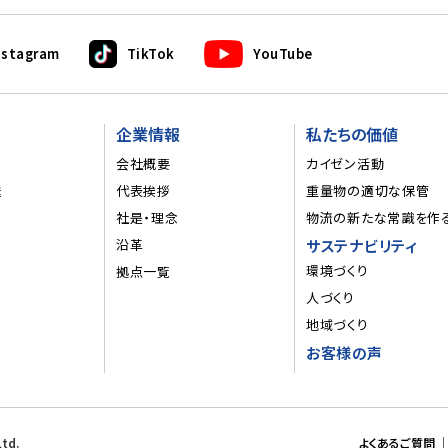
nstagram
TikTok
YouTube
企業情報
私たちの価値
会社概要
カイゼン活動
送
代表挨拶
重量物の適切な保管
社是・理念
物流の新たな常識を作
沿革
サステナビリティ
環境づくり
拠点一覧
人づくり
地域づくり
お客様の声
td.
よくあるご質問