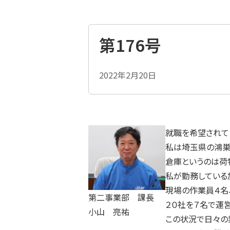
第176号
2022年2月20日
就職を希望されて
私は埼玉県の鴻巣
倉庫というのは荷
私が勤務している
現場の作業員４名
第二事業部 課長
２０社を７名で運
小山 亮祐
この状況で日々の