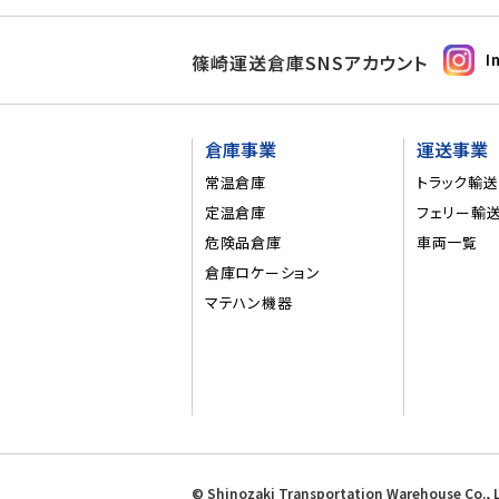
篠崎運送倉庫SNSアカウント
I
倉庫事業
運送事業
常温倉庫
トラック輸送
定温倉庫
フェリー輸
危険品倉庫
車両一覧
倉庫ロケーション
マテハン機器
© Shinozaki Transportation Warehouse Co., L